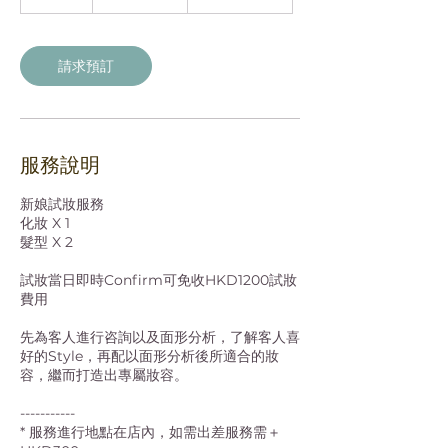
小
時
請求預訂
服務說明
新娘試妝服務
化妝 X 1
髮型 X 2
試妝當日即時Confirm可免收HKD1200試妝
費用
先為客人進行咨詢以及面形分析，了解客人喜
好的Style，再配以面形分析後所適合的妝
容，繼而打造出專屬妝容。
-----------
* 服務進行地點在店內，如需出差服務需＋