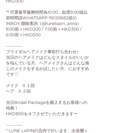
HKD300
** 可選最早服務時間為10:00，如需9:00或以
前時間請WHATSAPP 96120682或IG
INBOX 聯絡查詢（@lunelapin_anna）
8:00前＋HKD200 / 7:00前＋HKD300 /
6:00前＋HKD500
-----------
ブライダルヘアメイク事前打ち合わせ♪
当日のヘアメイクはどんなスタイルがいいか
を悩んでいる方、ヘアメイクさんはどんな感
じのメイクをするか試したい方、におすすめ
です♡
メイク X １回
ヘア X ２回
当日Bridal Packageを購入するお客様への
特典！
HKD800をオフさせていただきますー
-----------
* LUNE LAPINの店内で行います。出張費＋