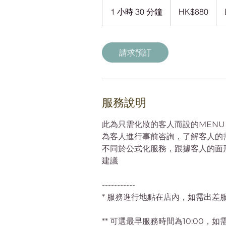
880
港
1 小時 30 分鐘
1
HK$880
元
小
3
0
請求預訂
分
鐘
服務說明
此為只需化妝的客人而設的MENU
為客人進行事前咨詢，了解客人的
不同於公式化服務，跟據客人的面
建議
-----------
* 服務進行地點在店內，如需出差服
** 可選最早服務時間為10:00，如需9