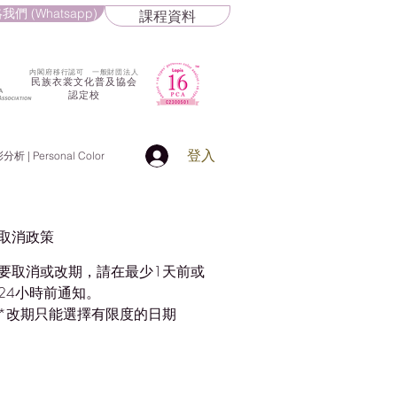
我們 (Whatsapp)
課程資料
​内閣府移行認可 一般財団法人
民族衣裳文化普及協会
認定校
登入
 | Personal Color
取消政策
要取消或改期，請在最少1天前或
24小時前通知。
*改期只能選擇有限度的日期