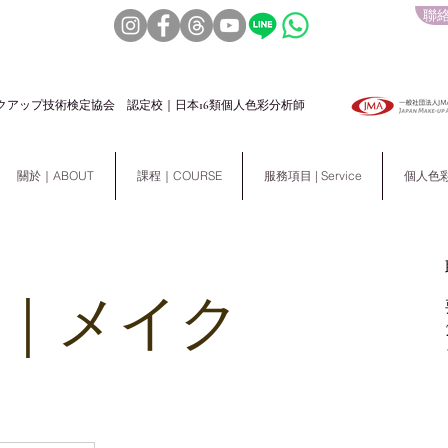
聯絡
クアップ技術検定協会 認定校｜日本16類個人色彩分析師
關於｜ABOUT
課程｜COURSE
服務項目 | Service
個人色彩分析
p｜メイク