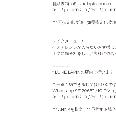
聯絡查詢（@lunelapin_anna）
8:00前＋HKD200 / 7:00前＋HKD
*** 不指定化妝師，如需指定化妝師
-----------
メイクメニュー♪
ヘアアレンジが入らないお客様は
丁寧に顔分析をし、お客様に似合
-----------
* LUNE LAPINの店内で行いま
** 一番予約できる時間は10:00
Whatsapp 96120682 / IG
8:00前＋HKD200 / 7:00前＋HKD
*** ANNAを指名して予約する場合