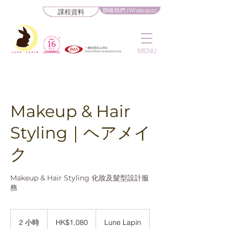
聯絡我們 (Whatsapp)
課程資料
MENU
Makeup & Hair
Styling｜ヘアメイ
ク
Makeup & Hair Styling 化妝及髮型設計服
務
1,080
港
2 小時
2
HK$1,080
Lune Lapin
元