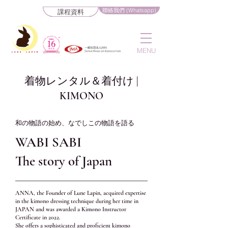
聯絡我們 (Whatsapp)
課程資料
MENU
着物レンタル＆着付け |
KIMONO
和の物語の始め、なでしこの物語を語る
WABI SABI
The story of Japan
ANNA, the Founder of Lune Lapin, acquired expertise
in the kimono dressing technique during her time in
JAPAN and was awarded a Kimono Instructor
Certificate in 2022.
She offers a sophisticated and proficient kimono