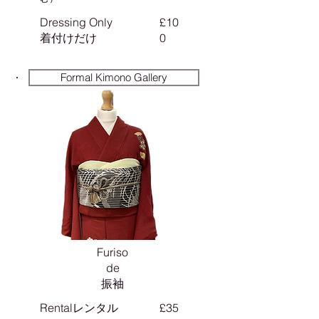
Dressing Only
£10
​着付けだけ
0
Formal Kimono Gallery
Furiso
de
振袖
Rentalレンタル
£35