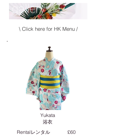
gallery
\ Click here for HK Menu /
Yukata
浴衣
Rentalレンタル
£60