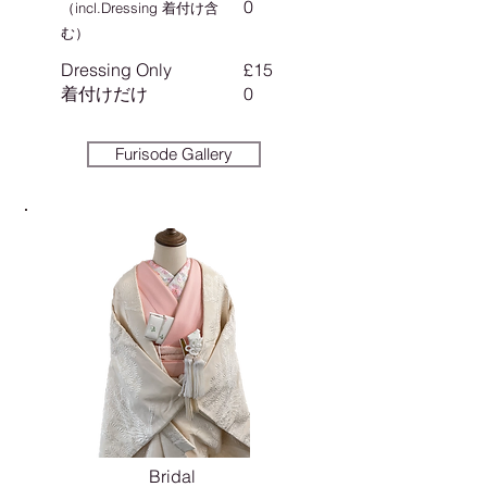
0
（incl.Dressing 着付け含
む）
Dressing Only
£15
​着付けだけ
0
Furisode Gallery
Bridal