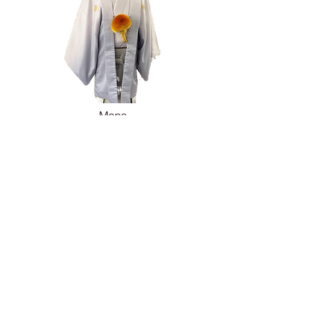
Mens
Kimon
o
メンズ
着物・
紋付
Rentalレンタル
£T
BC
（incl.Dressing 着付け含
む）
Dressing Only
£50
​着付けだけ
Mens Kimono Gallery