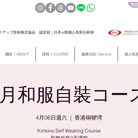
聯絡
クアップ技術検定協会 認定校｜日本16類個人色彩分析師
關於｜ABOUT
課程｜COURSE
服務項目 | Service
個人色彩分析
4月和服自裝コー
4月06日週六
  |  
香港铜锣湾
Kimono Self Wearing Course