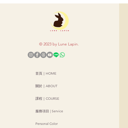
© 2023 by Lune Lapi
n.
首頁｜HOME
關於｜ABOUT
課程｜COURSE
服務項目 | Service
Personal Color