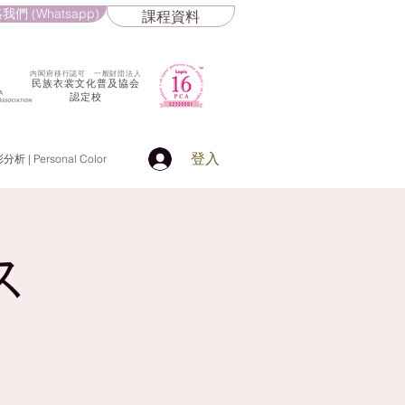
我們 (Whatsapp)
課程資料
​内閣府移行認可 一般財団法人
民族衣裳文化普及協会
認定校
登入
 | Personal Color
ス