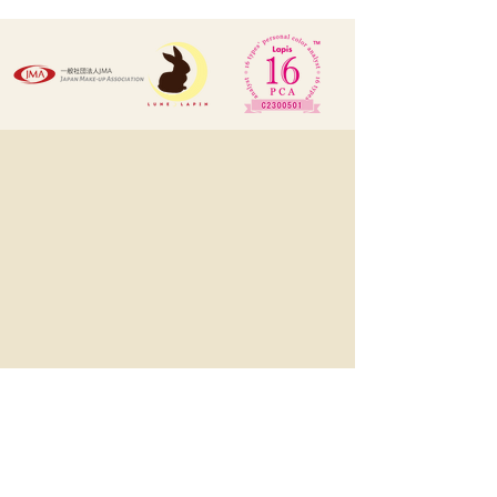
LUNE LAPIN ルン･ラパン
1545, Eton Tower, 8 Hysan Avenue,