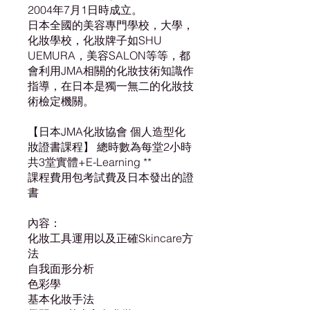
2004年7月1日時成立。
日本全國的美容專門學校，大學，
化妝學校，化妝牌子如SHU
UEMURA，美容SALON等等，都
會利用JMA相關的化妝技術知識作
指導，在日本是獨一無二的化妝技
術檢定機關。
【日本JMA化妝協會 個人造型化
妝證書課程】 總時數為每堂2小時
共3堂實體+E-Learning **
課程費用包考試費及日本發出的證
書
內容：
化妝工具運用以及正確Skincare方
法
自我面形分析
色彩學
基本化妝手法