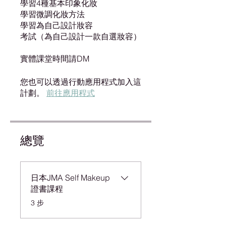
學習4種基本印象化妝
學習微調化妝方法
學習為自己設計妝容
考試（為自己設計一款自選妝容）
實體課堂時間請DM
您也可以透過行動應用程式加入這
計劃。
前往應用程式
總覽
日本JMA Self Makeup
證書課程
.
3 步