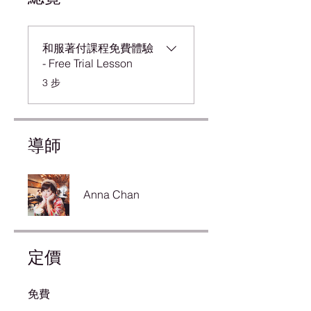
和服著付課程免費體驗
- Free Trial Lesson
.
3 步
導師
Anna Chan
定價
免費