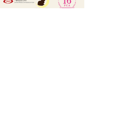
LUNE LAPIN ルン･ラパン
1545, Eton Tower, 8 Hysan Avenue,
Causeway Bay, HK
(預約制, 有時需外出工作, 敬先