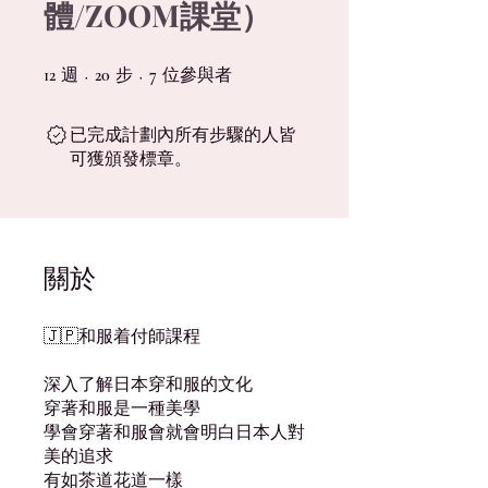
體/ZOOM課堂）
週
12 週
步
20 步
位參與者
7 位參與者
12
20
7
已完成計劃內所有步驟的人皆
可獲頒發標章。
關於
🇯🇵和服着付師課程
深入了解日本穿和服的文化
穿著和服是一種美學
學會穿著和服會就會明白日本人對
美的追求
有如茶道花道一樣