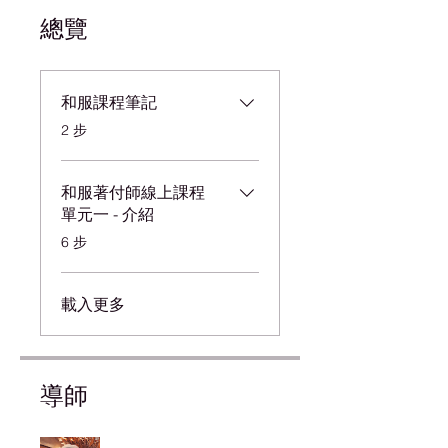
總覽
和服課程筆記
.
2 步
和服著付師線上課程
單元一 - 介紹
.
6 步
載入更多
導師