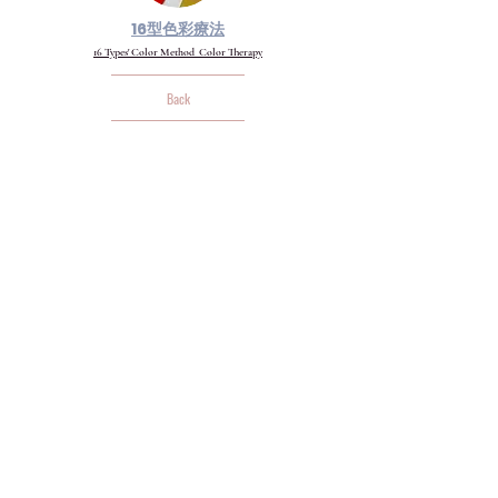
16型色彩療法
16 Types' Color Method Color Therapy
Back