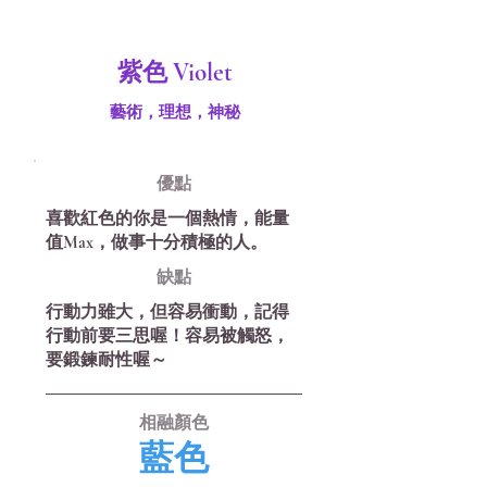
紫色 Violet
藝術，理想，神秘
優​點
喜歡紅色的你是一個熱情，能量
值Max，做事十分積極的人。
缺​點
行動力雖大，但容易衝動，記得
行動前要三思喔！容易被觸怒，
要鍛鍊耐性喔～
相融顏色
藍色