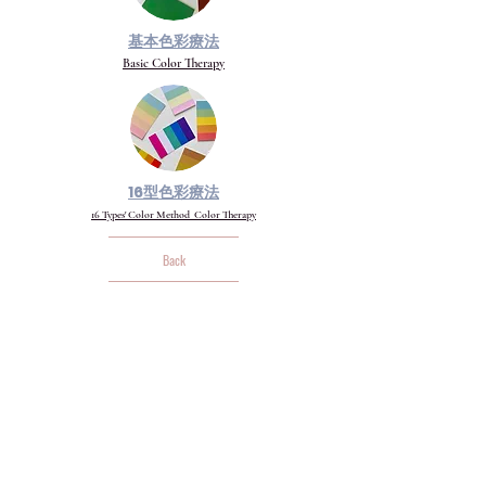
基本色彩療法
Basic Color Therapy
16型色彩療法
16 Types' Color Method Color Therapy
Back