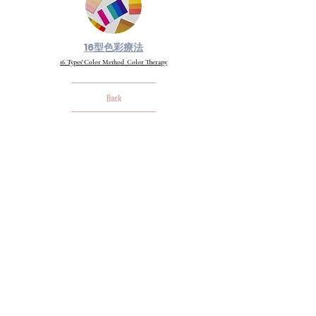
16型色彩療法
16 Types' Color Method Color Therapy
Back