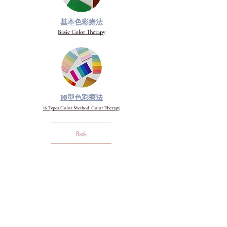
基本色彩療法
Basic Color Therapy
16型色彩療法
16 Types' Color Method Color Therapy
Back