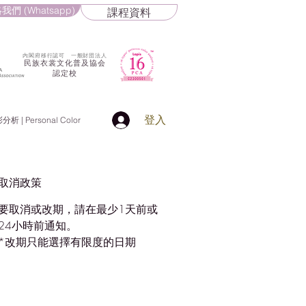
我們 (Whatsapp)
課程資料
​内閣府移行認可 一般財団法人
民族衣裳文化普及協会
認定校
登入
 | Personal Color
取消政策
要取消或改期，請在最少1天前或
24小時前通知。
*改期只能選擇有限度的日期