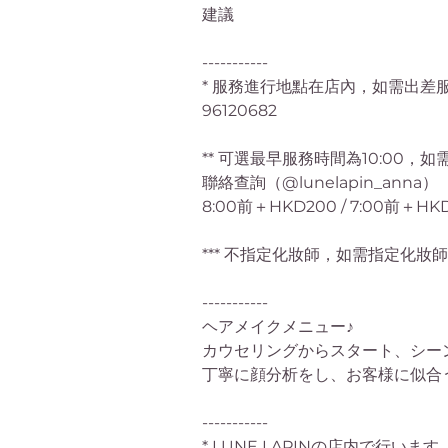
建議
-----------
* 服務進行地點在店內，如需出差服
96120682
** 可選最早服務時間為10:00，如需9
聯絡查詢（@lunelapin_anna）
8:00前＋HKD200 / 7:00前＋HKD
*** 不指定化妝師，如需指定化妝師
-----------
ヘアメイクメニュー♪
カウセリングからスタート、シー
丁寧に顔分析をし、お客様に似合
-----------
* LUNE LAPINの店内で行いま