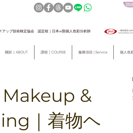
聯絡
クアップ技術検定協会 認定校｜日本16類個人色彩分析師
關於｜ABOUT
課程｜COURSE
服務項目 | Service
個人色彩分析
 Makeup &
tyling｜着物ヘ