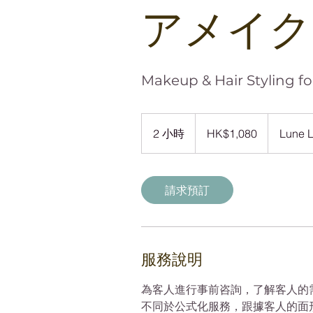
アメイク
Makeup & Hair Styli
1,080
港
2 小時
2
HK$1,080
Lune 
元
小
時
請求預訂
服務說明
為客人進行事前咨詢，了解客人的
不同於公式化服務，跟據客人的面