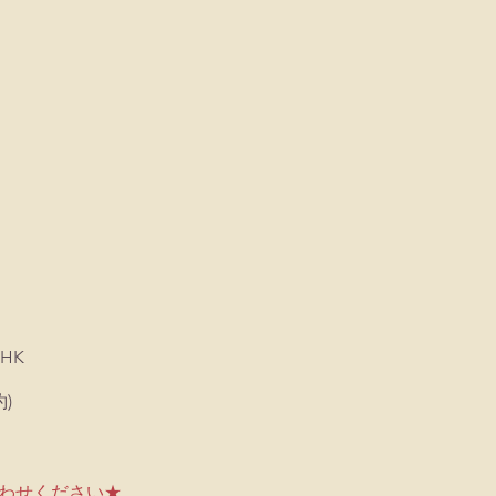
 HK
)
わせください★