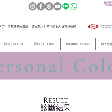
聯絡
クアップ技術検定協会 認定校｜日本16類個人色彩分析師
關於｜ABOUT
課程｜COURSE
服務項目 | Service
個人色彩分析
ersonal Col
Result
診斷結果