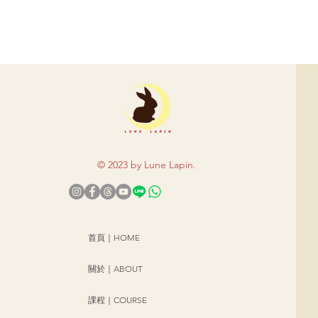
© 2023 by Lune Lapi
n.
首頁｜HOME
關於｜ABOUT
課程｜COURSE