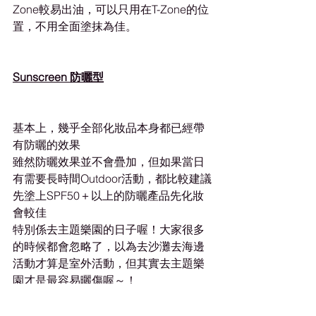
Zone較易出油，可以只用在T-Zone的位
置，不用全面塗抹為佳。
Sunscreen 防曬型
基本上，幾乎全部化妝品本身都已經帶
有防曬的效果
雖然防曬效果並不會疊加，但如果當日
有需要長時間Outdoor活動，都比較建議
先塗上SPF50＋以上的防曬產品先化妝
會較佳
特別係去主題樂園的日子喔！大家很多
的時候都會忽略了，以為去沙灘去海邊
活動才算是室外活動，但其實去主題樂
園才是最容易曬傷喔～！
必學
化妝知識
化妝品
底妝
化妝教學
Makeup base