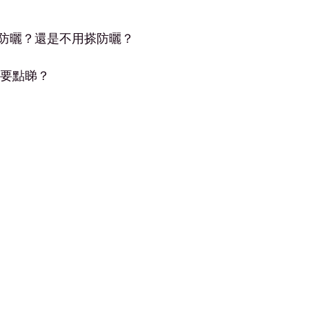
防曬？還是不用搽防曬？
A要點睇？