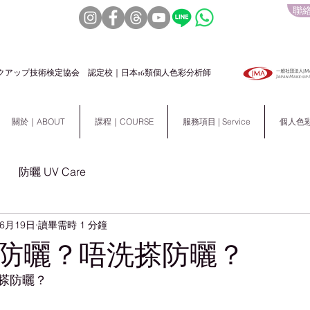
聯絡
クアップ技術検定協会 認定校｜日本16類個人色彩分析師
關於｜ABOUT
課程｜COURSE
服務項目 | Service
個人色彩分析
防曬 UV Care
年6月19日
讀畢需時 1 分鐘
防曬？唔洗搽防曬？
搽防曬？