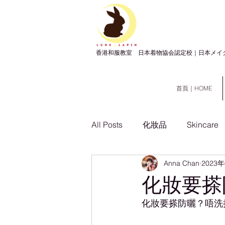
​香港和服教室 日本着物協会認定校｜日本メイ
首頁｜HOME
All Posts
化妝品
Skincare
Anna Chan
2023
化妝要搽
化妝要搽防曬？唔洗