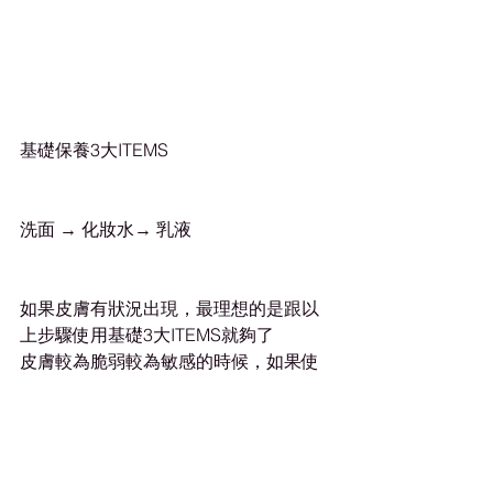
基礎保養3大ITEMS
洗面 → 化妝水→ 乳液
如果皮膚有狀況出現，最理想的是跟以
上步驟使用基礎3大ITEMS就夠了
皮膚較為脆弱較為敏感的時候，如果使
用了養份較高既產品反而會令問題更加
嚴重
所以最好既方法就係簡化護膚的步驟