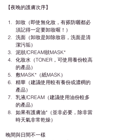
【夜晚的護膚次序】
卸妝（即使無化妝，有搽防曬都必
須記得一定要卸妝喔！）
洗面（卸妝是卸除妝容，洗面是清
潔污垢）
泥狀/CREAM狀MASK*
化妝水（TONER，可使用養份較高
的產品）
敷MASK*（紙MASK）
精華（建議使用較有養份或濃稠的
產品）
乳液/CREAM（建議使用油份較多
的產品）
如果有護膚油*（並非必要，除非當
時天氣非常乾燥）
晚間與日間不一樣