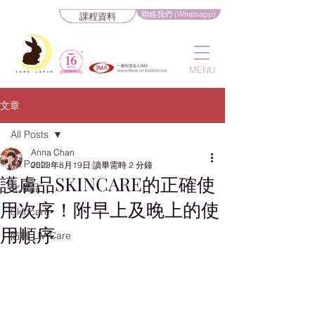
聯絡我們 (Whatsapp)
課程資料
MENU
文章
All Posts
Anna Chan
All Posts
2023年8月19日
讀畢需時 2 分鐘
護膚品SKINCARE的正確使
化妝品
用次序！附早上及晚上的使
Skincare
用順序
防曬 UV Care