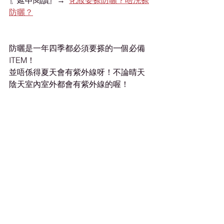
〖延申閱讀〗→  
化妝要搽防曬？唔洗搽
防曬？
防曬是一年四季都必須要搽的一個必備
ITEM！
並唔係得夏天會有紫外線呀！不論晴天
陰天室內室外都會有紫外線的喔！