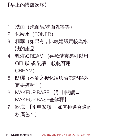
【早上的護膚次序】
洗面（洗面皂/洗面乳等等）
化妝水（TONER）
精華（如果有，比較建議用較為水
狀的產品）
乳液/CREAM （喜歡清爽感可以用
GEL狀 或 乳液，較乾可用
CREAM）
防曬（不論之後化妝與否都記得必
定要搽呀！）
MAKEUP BASE 【引申閱讀→ 
MAKEUP BASE全解釋】
粉底  【引申閱讀→ 如何挑選合適的
粉底色？】